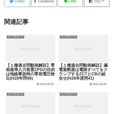
Twitter
Facebook
LINE
コピー
関連記事
過去問動画H28
過去問動画H28
【１種過去問動画解説】零
【１種過去問動画解説】漏
相基準入力装置ZPDの目的
電遮断器は電路すべてをク
は地絡事故時の零相電圧検
ランプするZCTとCBの組
出(H28年問46)
合せ(H28年度問41)
2021.09.26
2021.09.26
過去問動画H28
過去問動画H28