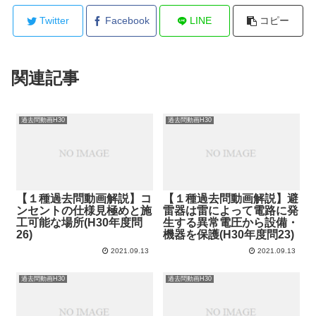
Twitter
Facebook
LINE
コピー
関連記事
過去問動画H30
過去問動画H30
【１種過去問動画解説】コ
【１種過去問動画解説】避
ンセントの仕様見極めと施
雷器は雷によって電路に発
工可能な場所(H30年度問
生する異常電圧から設備・
26)
機器を保護(H30年度問23)
2021.09.13
2021.09.13
過去問動画H30
過去問動画H30