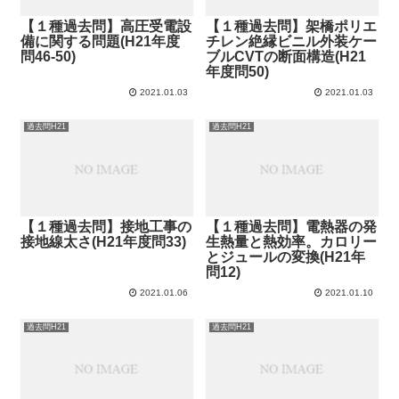
【１種過去問】高圧受電設
【１種過去問】架橋ポリエ
備に関する問題(H21年度
チレン絶縁ビニル外装ケー
問46-50)
ブルCVTの断面構造(H21
年度問50)
2021.01.03
2021.01.03
過去問H21
過去問H21
【１種過去問】接地工事の
【１種過去問】電熱器の発
接地線太さ(H21年度問33)
生熱量と熱効率。カロリー
とジュールの変換(H21年
問12)
2021.01.06
2021.01.10
過去問H21
過去問H21