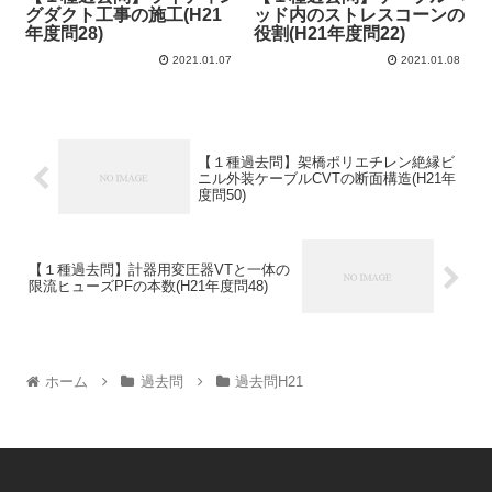
グダクト工事の施工(H21
ッド内のストレスコーンの
年度問28)
役割(H21年度問22)
2021.01.07
2021.01.08
【１種過去問】架橋ポリエチレン絶縁ビ
ニル外装ケーブルCVTの断面構造(H21年
度問50)
【１種過去問】計器用変圧器VTと一体の
限流ヒューズPFの本数(H21年度問48)
ホーム
過去問
過去問H21