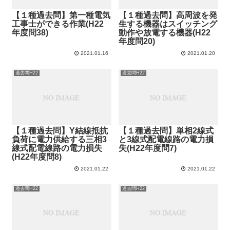
【１種過去問】第一種電気
【１種過去問】高周波を発
工事士ができる作業(H22
生する機器はスイッチング
年度問38)
動作や放電する機器(H22
年度問20)
2021.01.16
2021.01.20
過去問H22
過去問H22
【１種過去問】Y結線抵抗
【１種過去問】単相2線式
負荷に電力供給する三相3
と3線式配電線路の電力損
線式配電線路の電力損失
失(H22年度問7)
(H22年度問8)
2021.01.22
2021.01.22
過去問H22
過去問H22