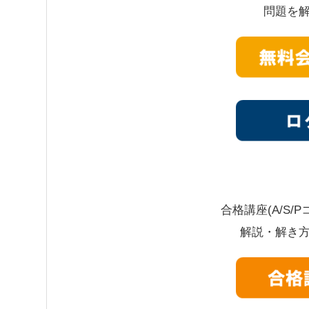
問題を
合格講座(A/S
解説・解き