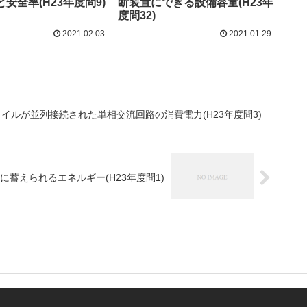
安全率(H23年度問9)
断装置にできる設備容量(H23年
度問32)
2021.02.03
2021.01.29
イルが並列接続された単相交流回路の消費電力(H23年度問3)
蓄えられるエネルギー(H23年度問1)