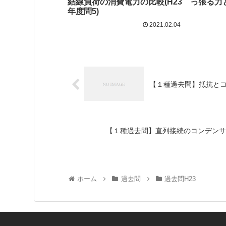
結線負荷の消費電力の比較(H23
っ張る力と
年度問5)
2021.02.04
【１種過去問】抵抗とコ
【１種過去問】直列接続のコンデンサに
ホーム
過去問
過去問H23