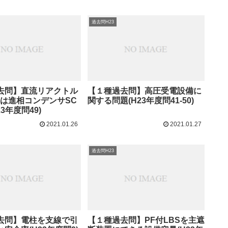
過去問H23
去問】直流リアクトル
【１種過去問】高圧受電設備に
量は進相コンデンサSC
関する問題(H23年度問41-50)
3年度問49)
2021.01.26
2021.01.27
過去問H23
去問】電柱を支線で引
【１種過去問】PF付LBSを主遮