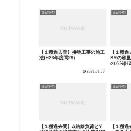
過去問H23
過去問H23
【１種過去問】接地工事の施工
【１種過
法(H23年度問29)
SRの容
の△%(H2
2021.01.30
過去問H23
過去問H23
【１種過去問】Δ結線負荷とY
【１種過