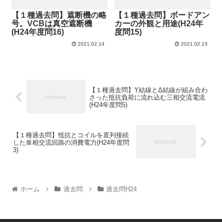
【１種過去問】遮断機の略
【１種過去問】ボードアン
号。VCBは真空遮断機
カーの外観と用途(H24年
(H24年度問16)
度問15)
2021.02.14
2021.02.15
【１種過去問】Y結線とΔ結線が組み合わ
さった抵抗負荷に流れ込む三相交流電流
(H24年度問5)
【１種過去問】抵抗とコイルを直列接続
した単相交流回路の消費電力(H24年度問
3)
ホーム
過去問
過去問H24