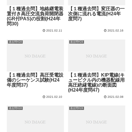
【１種過去問】地絡継電装
【１種過去問】変圧器の一
置付き高圧交流負荷開閉器
次側に流れる電流(H24年
(GR付PAS)の役割(H24年
度問7)
問30)
2021.02.11
2021.02.16
過去問H24
過去問H24
【１種過去問】高圧受電設
【１種過去問】KIP電線(キ
備のシーケンス試験(H24
ュービクル内の機器配線用
年度問37)
高圧絶縁電線)の断面図
(H24年度問47)
2021.02.10
2021.02.08
過去問H24
過去問H24