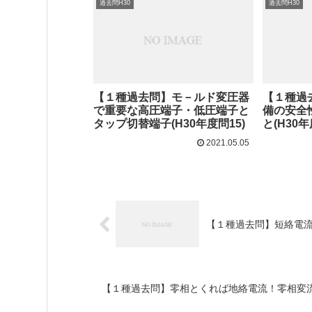
過去問H30
過去問H30
【１種過去問】モ－ルド変圧器
【１種過
で重要な高圧端子・低圧端子と
備の安全
タップ切替端子(H30年度問15)
と(H30年
2021.05.05
【１種過去問】短絡電流
【１種過去問】零相とくれば地絡電流！零相変流器