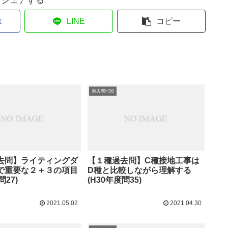
シェアする
k
LINE
コピー
過去問H30
去問】ライティングダ
【１種過去問】C種接地工事は
で重要な２＋３の項目
D種と比較しながら理解する
問27)
(H30年度問35)
2021.05.02
2021.04.30