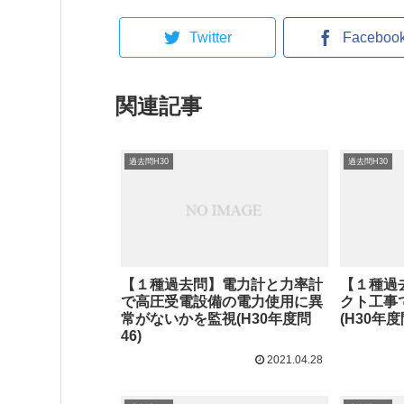
Twitter
Faceboo
関連記事
過去問H30
過去問H30
【１種過去問】電力計と力率計
【１種過
で高圧受電設備の電力使用に異
クト工事
常がないかを監視(H30年度問
(H30年度
46)
2021.04.28