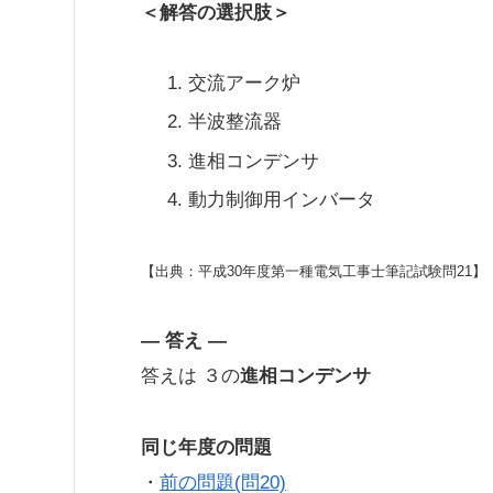
＜解答の選択肢＞
交流アーク炉
半波整流器
進相コンデンサ
動力制御用インバータ
【出典：平成30年度第一種電気工事士筆記試験問21】
— 答え —
答えは ３の
進相コンデンサ
同じ年度の問題
・
前の問題(問20)