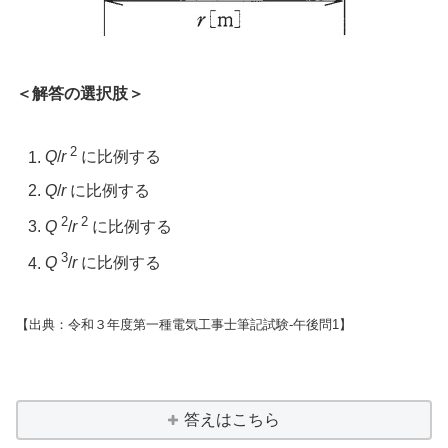
＜解答の選択肢＞
2
Q
/
r
に比例する
Q
/
r
に比例する
2
2
Q
/
r
に比例する
3
Q
/
r
に比例する
【出典：令和３年度第一種電気工事士筆記試験-午後問1】
答えはこちら