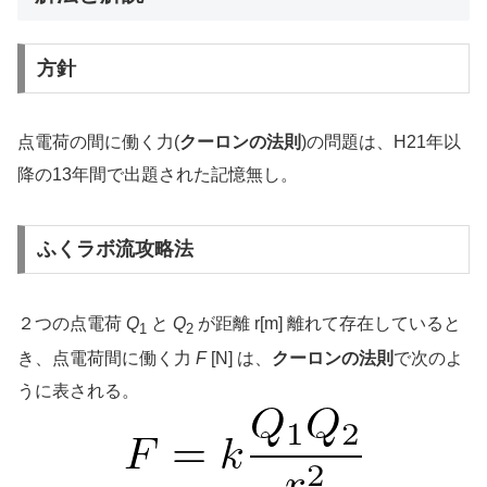
方針
点電荷の間に働く力(
クーロンの法則
)の問題は、H21年以
降の13年間で出題された記憶無し。
ふくラボ流攻略法
２つの点電荷
Q
と
Q
が距離 r[m] 離れて存在していると
1
2
き、点電荷間に働く力
F
[N] は、
クーロンの法則
で次のよ
うに表される。