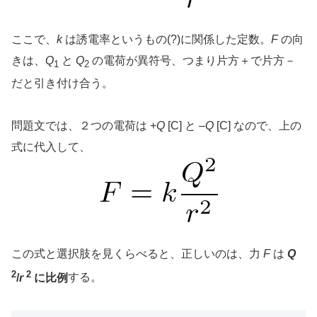
ここで、
k
は誘電率というもの(?)に関係した定数。
F
の向
きは、
Q
と
Q
の電荷が異符号、つまり片方＋で片方－
1
2
だと引き付け合う。
問題文では、２つの電荷は +
Q
[C] と –
Q
[C] なので、上の
式に代入して、
この式と選択肢を見くらべると、正しいのは、力
F
は
Q
2
2
/
r
に比例
する。