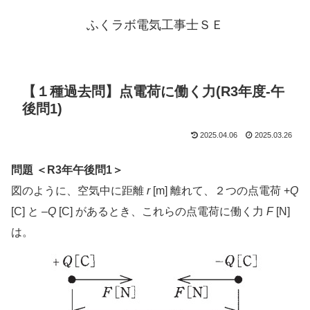
ふくラボ電気工事士ＳＥ
【１種過去問】点電荷に働く力(R3年度-午
後問1)
2025.04.06
2025.03.26
問題 ＜R3年午後問1＞
図のように、空気中に距離
r
[m] 離れて、２つの点電荷 +
Q
[C] と –
Q
[C] があるとき、これらの点電荷に働く力
F
[N]
は。