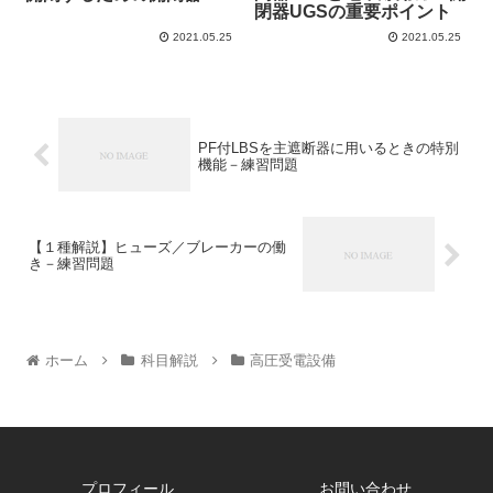
閉器UGSの重要ポイント
2021.05.25
2021.05.25
PF付LBSを主遮断器に用いるときの特別
機能－練習問題
【１種解説】ヒューズ／ブレーカーの働
き－練習問題
ホーム
科目解説
高圧受電設備
プロフィール
お問い合わせ