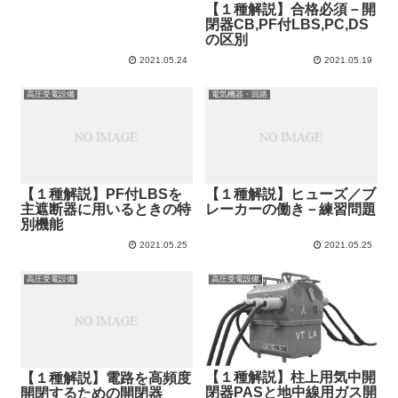
【１種解説】合格必須－開
閉器CB,PF付LBS,PC,DS
の区別
2021.05.24
2021.05.19
高圧受電設備
電気機器・回路
【１種解説】PF付LBSを
【１種解説】ヒューズ／ブ
主遮断器に用いるときの特
レーカーの働き－練習問題
別機能
2021.05.25
2021.05.25
高圧受電設備
高圧受電設備
【１種解説】柱上用気中開
【１種解説】電路を高頻度
閉器PASと地中線用ガス開
開閉するための開閉器