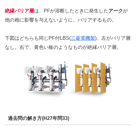
絶縁バリア層
は、PFが溶断したときに発生した
アーク
が
他の相に影響を与えないように、バリアするもの。
下図はどちらも同じPF付LBS(
三菱電機製
)。左がバリア層
なし。右で、黄色い板のようなものが絶縁バリア層。
過去問の解き方(H27年問33)