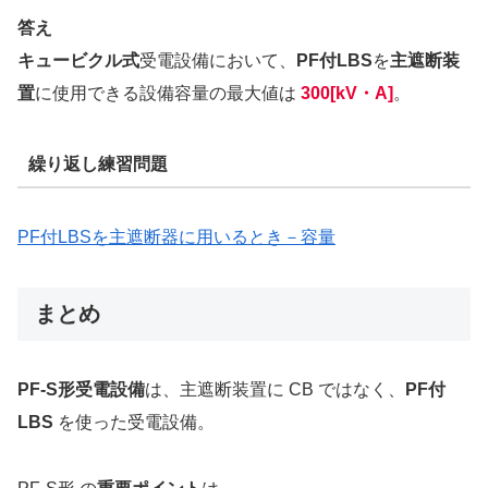
答え
キュービクル式
受電設備において、
PF付LBS
を
主遮断装
置
に使用できる設備容量の最大値は
300[kV・A]
。
繰り返し練習問題
PF付LBSを主遮断器に用いるとき－容量
まとめ
PF-S形受電設備
は、主遮断装置に CB ではなく、
PF付
LBS
を使った受電設備。