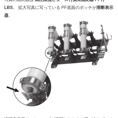
LBS
。 拡大写真に写っている PF底面のポッチが
溶断表示
器
。