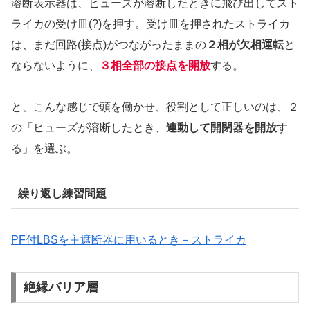
溶断表示器は、ヒューズが溶断したときに飛び出してスト
ライカの受け皿(?)を押す。受け皿を押されたストライカ
は、まだ回路(接点)がつながったままの
２相が欠相運転
と
ならないように、
３相全部の接点を開放
する。
と、こんな感じで頭を働かせ、役割として正しいのは、２
の「ヒューズが溶断したとき、
連動して開閉器を開放
す
る」を選ぶ。
繰り返し練習問題
PF付LBSを主遮断器に用いるとき－ストライカ
絶縁バリア層