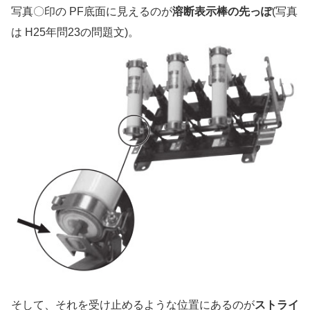
写真〇印の PF底面に見えるのが
溶断表示棒の先っぽ
(写真
は H25年問23の問題文)。
そして、それを受け止めるような位置にあるのが
ストライ