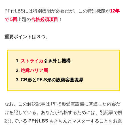
PF付LBSには特別機能が必要だが、この特別機能が
12年
で 5回
出題の
合格必須項目
！
重要ポイントは３つ
。
ストライカ
引き外し機構
絶縁バリア層
CB形とPF-S形の
設備容量
境界
なお、この解説記事は PF-S形受電設備に関連した内容だ
けを記している。あなたが合格するためには、別記事で解
説している
PF付LBS
もきちんとマスターすることをお薦