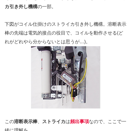
カ引き外し機構
の一部。
下図がコイル仕掛けのストライカ引き外し機構。溶断表示
棒の先端は電気的接点の役目で、コイルを動作させる(ど
れがどれやら分からないとは思うが…)。
この
溶断表示棒
、
ストライカ
は
頻出事項
なので、ここで一
緒に理解を。