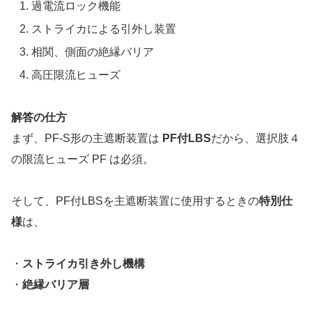
過電流ロック機能
ストライカによる引外し装置
相関、側面の絶縁バリア
高圧限流ヒューズ
解答の仕方
まず、PF-S形の主遮断装置は
PF付LBS
だから、選択肢４
の限流ヒューズ PF は必須。
そして、PF付LBSを主遮断装置に使用するときの
特別仕
様
は、
・
ストライカ引き外し機構
・
絶縁バリア層