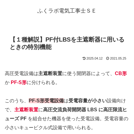
ふくラボ電気工事士ＳＥ
【１種解説】PF付LBSを主遮断器に用いる
ときの特別機能
2025.04.12
2021.05.25
高圧受電設備は
主遮断装置
に使う開閉器によって、
CB形
か
PF-S形
に分けられる。
このうち、
PF-S形受電設備
は
受電容量が小さい
設備向け
で、
主遮断装置
に
高圧交流負荷開閉器 LBS に高圧限流ヒ
ューズ PF
を組合せた機器を使った受電設備。受電容量の
小さいキュービクル式設備で用いられる。