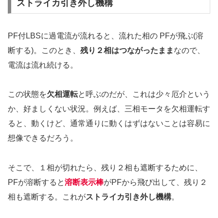
ストライカ引き外し機構
PF付LBSに過電流が流れると、流れた相の PFが飛ぶ(溶
断する)。このとき、
残り２相はつながったまま
なので、
電流は流れ続ける。
この状態を
欠相運転
と呼ぶのだが、これは少々厄介という
か、好ましくない状況。例えば、三相モータを欠相運転す
ると、動くけど、通常通りに動くはずはないことは容易に
想像できるだろう。
そこで、１相が切れたら、残り２相も遮断するために、
PFが溶断すると
溶断表示棒
がPFから飛び出して、残り２
相も遮断する。これが
ストライカ引き外し機構
。