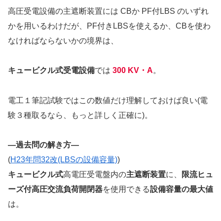
高圧受電設備の主遮断装置には CBか PF付LBS のいずれ
かを用いるわけだが、PF付きLBSを使えるか、CBを使わ
なければならないかの境界は、
キュービクル式受電設備
では
300 KV・A
。
電工１筆記試験ではこの数値だけ理解しておけば良い(電
験３種取るなら、もっと詳しく正確に)。
—過去問の解き方—
(
H23年問32改(LBSの設備容量)
)
キュービクル式
高電圧受電盤内の
主遮断装置
に、
限流ヒュ
ーズ付高圧交流負荷開閉器
を使用できる
設備容量の最大値
は。