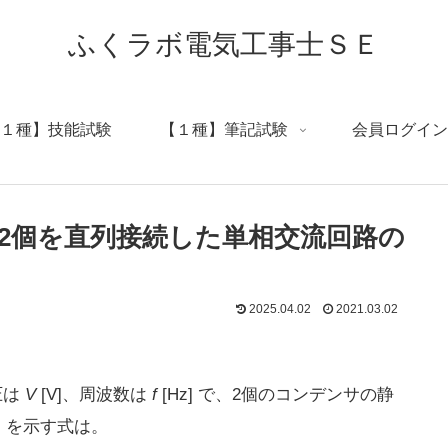
ふくラボ電気工事士ＳＥ
１種】技能試験
【１種】筆記試験
会員ログイン
2個を直列接続した単相交流回路の
2025.04.02
2021.03.02
圧は
V
[V]、周波数は
f
[Hz] で、2個のコンデンサの静
A] を示す式は。