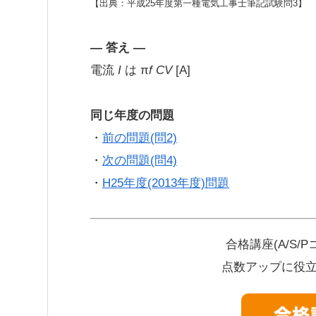
【出典：平成25年度第一種電気工事士筆記試験問3】
— 答え —
電流
I
は π
f CV
[A]
同じ年度の問題
・
前の問題(問2)
・
次の問題(問4)
・
H25年度(2013年度)問題
合格講座(A/S
点数アップに役