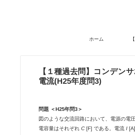
ホーム
【
【１種過去問】コンデンサ
電流(H25年度問3)
問題 ＜H25年問3＞
図のような交流回路において、電源の電
電容量はそれぞれ
C
[F] である。電流
I
[