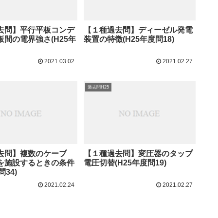
去問】平行平板コンデ
【１種過去問】ディーゼル発電
間の電界強さ(H25年
装置の特徴(H25年度問18)
2021.03.02
2021.02.27
過去問H25
去問】複数のケーブ
【１種過去問】変圧器のタップ
を施設するときの条件
電圧切替(H25年度問19)
問34)
2021.02.24
2021.02.27