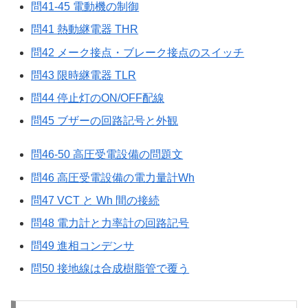
問41-45 電動機の制御
問41 熱動継電器 THR
問42 メーク接点・ブレーク接点のスイッチ
問43 限時継電器 TLR
問44 停止灯のON/OFF配線
問45 ブザーの回路記号と外観
問46-50 高圧受電設備の問題文
問46 高圧受電設備の電力量計Wh
問47 VCT と Wh 間の接続
問48 電力計と力率計の回路記号
問49 進相コンデンサ
問50 接地線は合成樹脂管で覆う