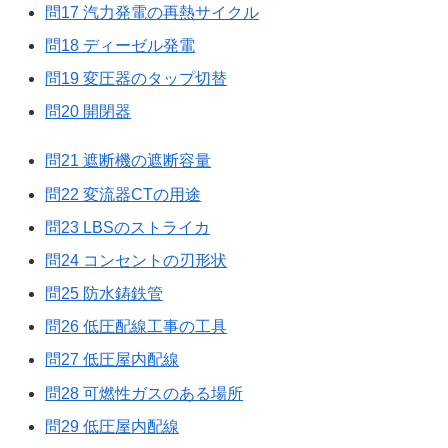
問17 汽力発電の再熱サイクル
問18 ディーゼル発電
問19 変圧器のタップ切替
問20 開閉器
問21 遮断機の遮断容量
問22 変流器CTの用途
問23 LBSのストライカ
問24 コンセントの刃形状
問25 防水鋳鉄管
問26 低圧配線工事の工具
問27 低圧屋内配線
問28 可燃性ガスのある場所
問29 低圧屋内配線