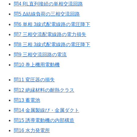
問4 RL直列接続の単相交流回路
問5 Δ結線負荷の三相交流回路
問6 単相 3線式配電線路の電圧降下
問7 三相交流配電線路の電力損失
問8 三相 3線式配電線路の電圧降下
問9 三相交流回路の電流
問10 巻上機用電動機
問11 変圧器の損失
問12 絶縁材料の耐熱クラス
問13 蓄電池
問14 金属製線ぴ・金属ダクト
問15 誘導電動機の内部構造
問16 水力発電所