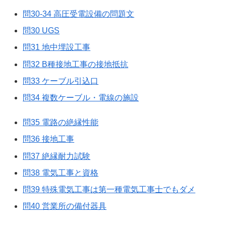
問30-34 高圧受電設備の問題文
問30 UGS
問31 地中埋設工事
問32 B種接地工事の接地抵抗
問33 ケーブル引込口
問34 複数ケーブル・電線の施設
問35 電路の絶縁性能
問36 接地工事
問37 絶縁耐力試験
問38 電気工事と資格
問39 特殊電気工事は第一種電気工事士でもダメ
問40 営業所の備付器具