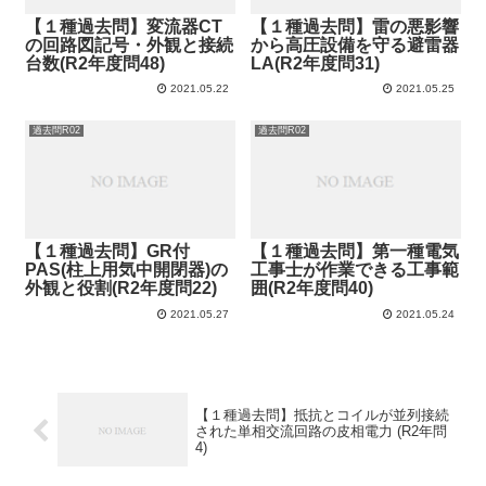
【１種過去問】変流器CT
【１種過去問】雷の悪影響
の回路図記号・外観と接続
から高圧設備を守る避雷器
台数(R2年度問48)
LA(R2年度問31)
2021.05.22
2021.05.25
過去問R02
過去問R02
【１種過去問】GR付
【１種過去問】第一種電気
PAS(柱上用気中開閉器)の
工事士が作業できる工事範
外観と役割(R2年度問22)
囲(R2年度問40)
2021.05.27
2021.05.24
【１種過去問】抵抗とコイルが並列接続
された単相交流回路の皮相電力 (R2年問
4)