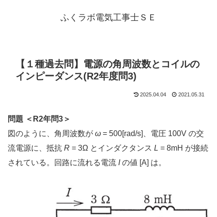
ふくラボ電気工事士ＳＥ
【１種過去問】電源の角周波数とコイルの
インピーダンス(R2年度問3)
2025.04.04
2021.05.31
問題 ＜R2年問3＞
図のように、角周波数が
ω
= 500[rad/s]、電圧 100V の交
流電源に、抵抗
R
= 3Ω とインダクタンス
L
= 8mH が接続
されている。回路に流れる電流
I
の値 [A] は。