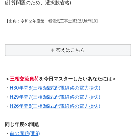
(計算問題のため、選択肢省略)
【出典：令和２年度第一種電気工事士筆記試験問10】
答えはこちら
＜
三相交流負荷
を今日マスターしたいあなたには＞
・
H30年問8(三相3線式配電線路の電力損失)
・
H29年問7(三相3線式配電線路の電力損失)
・
H26年問6(三相3線式配電線路の電力損失)
同じ年度の問題
・
前の問題(問9)