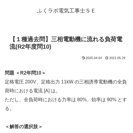
ふくラボ電気工事士ＳＥ
【１種過去問】三相電動機に流れる負荷電
流(R2年度問10)
2025.04.04
2021.05.29
問題 ＜R2年問10＞
定格電圧 200V、定格出力 11kW の三相誘導電動機の全負
荷時における電流 [A] は。
ただし、全負荷時における力率は 80%、効率は 90% とす
る。
＜解答の選択肢＞