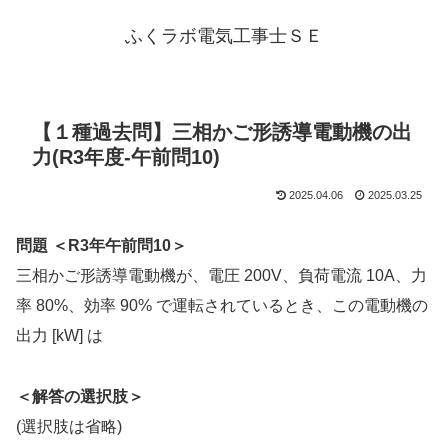
ふくラボ電気工事士ＳＥ
【１種過去問】三相かご形誘導電動機の出
力(R3年度-午前問10)
2025.04.06
2025.03.25
問題 ＜R3年午前問10＞
三相かご形誘導電動機が、電圧 200V、負荷電流 10A、力
率 80%、効率 90% で運転されているとき、この電動機の
出力 [kW] は
＜解答の選択肢＞
(選択肢は省略)