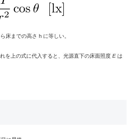
から床までの高さ h に等しい。
= 2 m。これを上の式に代入すると、光源直下の床面照度
E
は