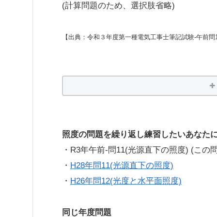
(計算問題のため、選択肢省略)
【出典：令和３年度第一種電気工事士筆記試験-午前問1
照度の問題を繰り返し練習したいあなた
・R3年午前-問11(光源直下の照度) (この問
・
H28年問11(光源直下の照度)
・
H26年問12(光度と水平面照度)
同じ年度問題