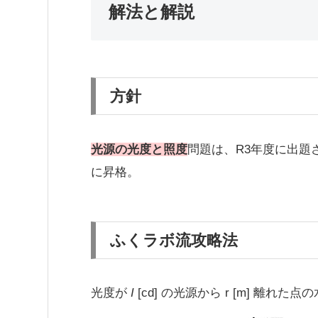
解法と解説
方針
光源の光度と照度
問題は、R3年度に出題
に昇格。
ふくラボ流攻略法
光度が
I
[cd] の光源から r [m] 離れた