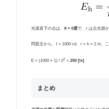
光源直下の点は、
θ = 0度
で、r は点光源
問題文から、I = 1000 cd、r = h 
2
E = (1000 × 1) / 2
=
250 [lx]
まとめ