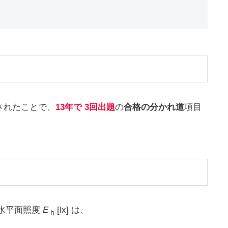
されたことで、
13年で 3回出題
の
合格の分かれ道
項目
点の水平面照度
E
[lx] は、
h