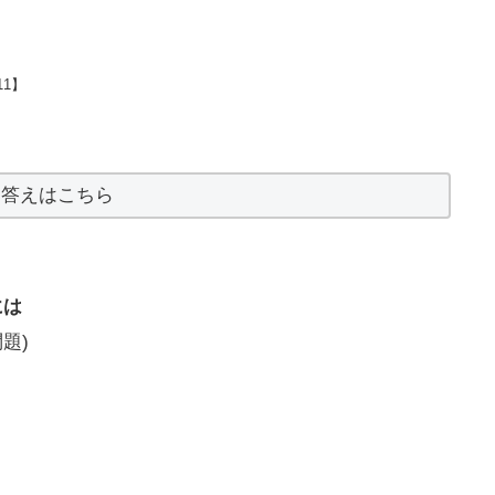
1】
答えはこちら
には
題)