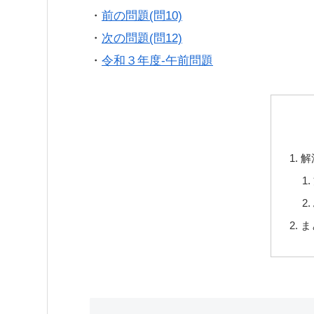
・
前の問題(問10)
・
次の問題(問12)
・
令和３年度-午前問題
解
ま