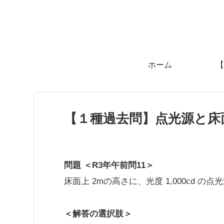
ホーム
【
【１種過去問】点光源と床面照
問題 ＜R3年午前問11＞
床面上 2mの高さに、光度 1,000cd の点
＜解答の選択肢＞