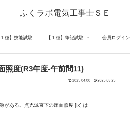
ふくラボ電気工事士ＳＥ
１種】技能試験
【１種】筆記試験
会員ログイン
度(R3年度-午前問11)
2025.04.06
2025.03.25
光源がある。点光源直下の床面照度 [lx] は