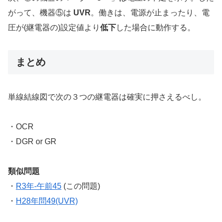
がって、機器⑤は
UVR
。働きは、電源が止まったり、電
圧が(継電器の)設定値より
低下
した場合に動作する。
まとめ
単線結線図で次の３つの継電器は確実に押さえるべし。
・OCR
・DGR or GR
類似問題
・
R3年-午前45
(この問題)
・
H28年問49(UVR)