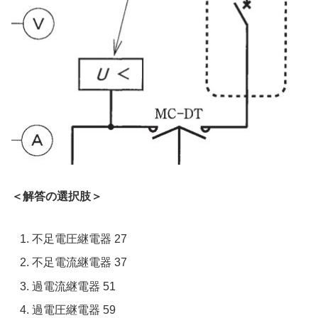
＜解答の選択肢＞
不足電圧継電器 27
不足電流継電器 37
過電流継電器 51
過電圧継電器 59