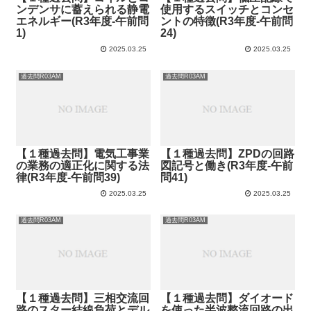
ンデンサに蓄えられる静電
使用するスイッチとコンセ
エネルギー(R3年度-午前問
ントの特徴(R3年度-午前問
1)
24)
2025.03.25
2025.03.25
過去問R03AM
過去問R03AM
【１種過去問】電気工事業
【１種過去問】ZPDの回路
の業務の適正化に関する法
図記号と働き(R3年度-午前
律(R3年度-午前問39)
問41)
2025.03.25
2025.03.25
過去問R03AM
過去問R03AM
【１種過去問】三相交流回
【１種過去問】ダイオード
路のスター結線負荷とデル
を使った半波整流回路の出