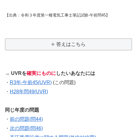
【出典：令和３年度第一種電気工事士筆記試験-午前問45】
答えはこちら
→ UVRを
確実にものに
したいあなたには
・
R3年-午前45(UVR)
(この問題)
・
H28年問49(UVR)
同じ年度の問題
・
前の問題(問44)
・
次の問題(問46)