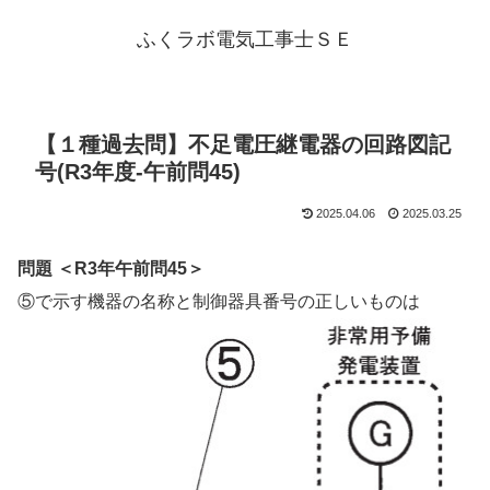
ふくラボ電気工事士ＳＥ
【１種過去問】不足電圧継電器の回路図記
号(R3年度-午前問45)
2025.04.06
2025.03.25
問題 ＜R3年午前問45＞
⑤で示す機器の名称と制御器具番号の正しいものは