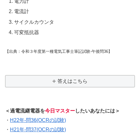
電力計
電流計
サイクルカウンタ
可変抵抗器
【出典：令和３年度第一種電気工事士筆記試験-午後問36】
答えはこちら
＜過電流継電器を
今日マスター
したいあなたには＞
・
H22年-問36(OCRの試験)
・
H21年-問37(OCRの試験)