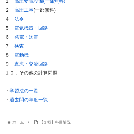
１．
高圧受電設備(一部無料)
２．
高圧工事
(一部無料)
４．
法令
５．
電気機器・回路
６．
発電・送電
７．
検査
８．
電動機
９．
直流・交流回路
１０．その他の計算問題
・
学習法の一覧
・
過去問の年度一覧
ホーム
【１種】科目解説