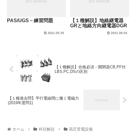
PAS/UGS－練習問題
【１種解説】地絡継電器
GRと地絡方向継電器DGR
2021.05.25
2021.06.03
【１種解説】合格必須－開閉器CB,PF付
LBS,PC,DSの区別
【１種過去問】平行電線間に働く電磁力
(2019年度問1)
ホーム
科目解説
高圧受電設備